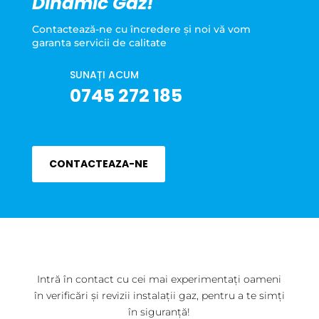
Dinamic Gaz!
Contactează-ne cu încredere şi noi vă vom
garanta servicii de calitate
SUNAȚI ACUM
0745 272 185
CONTACTEAZA-NE
Intră în contact cu cei mai experimentați oameni
în verificări și revizii instalații gaz, pentru a te simți
în siguranță!