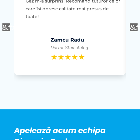
Gaz m-a surprins! Recomand tuturor celor
p
care își doresc calitate mai presus de
r
toate!
p
Zamcu Radu
Doctor Stomatolog
Apelează acum echipa