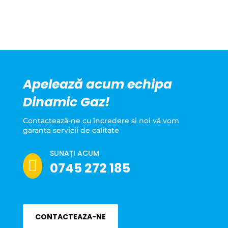
Apelează acum echipa
Dinamic Gaz!
Contactează-ne cu încredere şi noi vă vom
garanta servicii de calitate
SUNAȚI ACUM

0745 272 185
CONTACTEAZA-NE