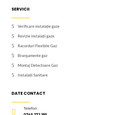
SERVICII
5
Verificare instalație gaze
5
Revizie instalații gaze
5
Racorduri Flexibile Gaz
5
Branşamente gaz
5
Montaj Detectoare Gaz
5
Instalații Sanitare
DATE CONTACT
Telefon

0745 272 185