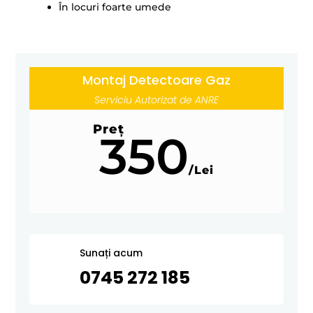
În locuri foarte umede
Montaj Detectoare Gaz
Serviciu Autorizat de ANRE
Preț
350
/
Lei
Sunați acum
0745 272 185