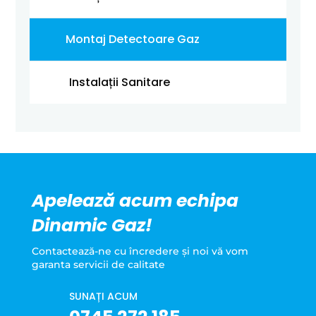
Montaj Detectoare Gaz
Instalații Sanitare
Apelează acum echipa
Dinamic Gaz!
Contactează-ne cu încredere şi noi vă vom
garanta servicii de calitate
SUNAȚI ACUM