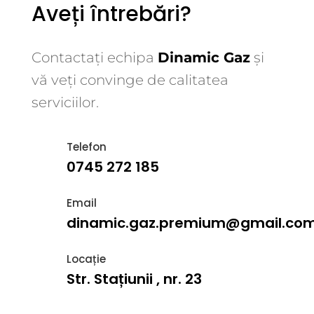
Aveți întrebări?
Contactați echipa
Dinamic Gaz
și
vă veți convinge de calitatea
serviciilor.
Telefon
0745 272 185
Email
dinamic.gaz.premium@gmail.co
Locație
Str. Stațiunii , nr. 23